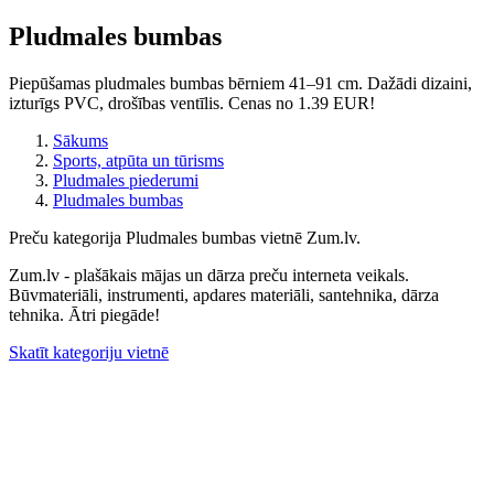
Pludmales bumbas
Piepūšamas pludmales bumbas bērniem 41–91 cm. Dažādi dizaini,
izturīgs PVC, drošības ventīlis. Cenas no 1.39 EUR!
Sākums
Sports, atpūta un tūrisms
Pludmales piederumi
Pludmales bumbas
Preču kategorija Pludmales bumbas vietnē Zum.lv.
Zum.lv - plašākais mājas un dārza preču interneta veikals.
Būvmateriāli, instrumenti, apdares materiāli, santehnika, dārza
tehnika. Ātri piegāde!
Skatīt kategoriju vietnē