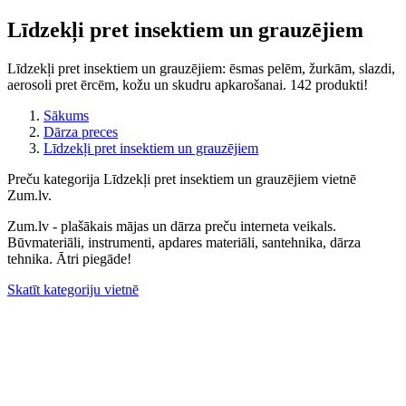
Līdzekļi pret insektiem un grauzējiem
Līdzekļi pret insektiem un grauzējiem: ēsmas pelēm, žurkām, slazdi,
aerosoli pret ērcēm, kožu un skudru apkarošanai. 142 produkti!
Sākums
Dārza preces
Līdzekļi pret insektiem un grauzējiem
Preču kategorija Līdzekļi pret insektiem un grauzējiem vietnē
Zum.lv.
Zum.lv - plašākais mājas un dārza preču interneta veikals.
Būvmateriāli, instrumenti, apdares materiāli, santehnika, dārza
tehnika. Ātri piegāde!
Skatīt kategoriju vietnē