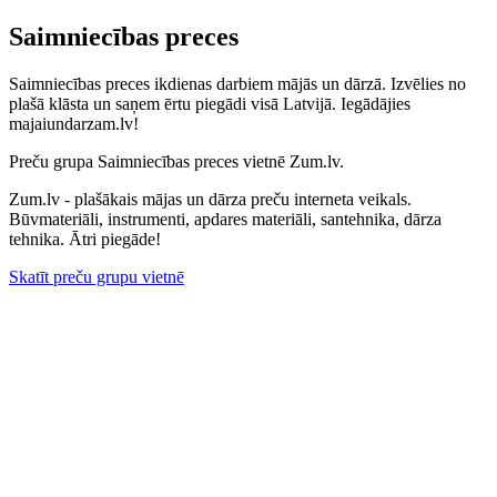
Saimniecības preces
Saimniecības preces ikdienas darbiem mājās un dārzā. Izvēlies no
plašā klāsta un saņem ērtu piegādi visā Latvijā. Iegādājies
majaiundarzam.lv!
Preču grupa Saimniecības preces vietnē Zum.lv.
Zum.lv - plašākais mājas un dārza preču interneta veikals.
Būvmateriāli, instrumenti, apdares materiāli, santehnika, dārza
tehnika. Ātri piegāde!
Skatīt preču grupu vietnē