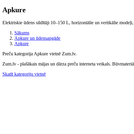
Apkure
Elektriskie ūdens sildītāji 10–150 L, horizontālie un vertikālie modeļ
Sākums
Apkure un ūdensapgāde
Apkure
Preču kategorija Apkure vietnē Zum.lv.
Zum.lv - plašākais mājas un dārza preču interneta veikals. Būvmateriāli
Skatīt kategoriju vietnē