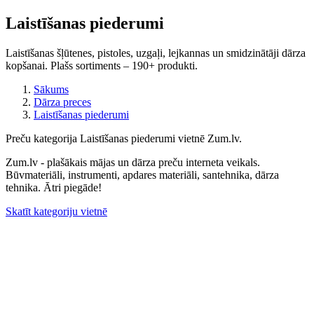
Laistīšanas piederumi
Laistīšanas šļūtenes, pistoles, uzgaļi, lejkannas un smidzinātāji dārza
kopšanai. Plašs sortiments – 190+ produkti.
Sākums
Dārza preces
Laistīšanas piederumi
Preču kategorija Laistīšanas piederumi vietnē Zum.lv.
Zum.lv - plašākais mājas un dārza preču interneta veikals.
Būvmateriāli, instrumenti, apdares materiāli, santehnika, dārza
tehnika. Ātri piegāde!
Skatīt kategoriju vietnē