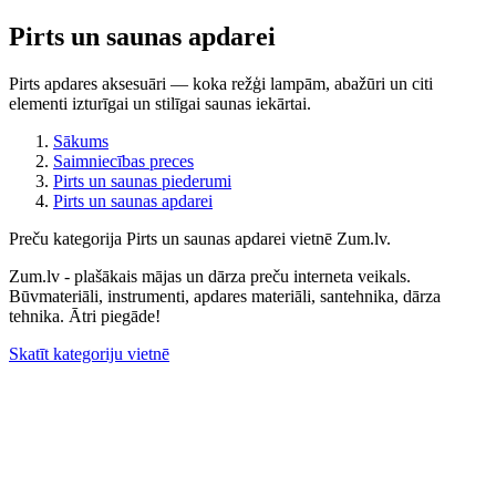
Pirts un saunas apdarei
Pirts apdares aksesuāri — koka režģi lampām, abažūri un citi
elementi izturīgai un stilīgai saunas iekārtai.
Sākums
Saimniecības preces
Pirts un saunas piederumi
Pirts un saunas apdarei
Preču kategorija Pirts un saunas apdarei vietnē Zum.lv.
Zum.lv - plašākais mājas un dārza preču interneta veikals.
Būvmateriāli, instrumenti, apdares materiāli, santehnika, dārza
tehnika. Ātri piegāde!
Skatīt kategoriju vietnē