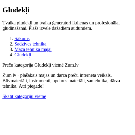
Gludekļi
Tvaika gludekļi un tvaika ģeneratori ikdienas un profesionālai
gludināšanai. Plašs izvēle dažādiem audumiem.
Sākums
Sadzīves tehnika
Mazā tehnika mājai
Gludekļi
Preču kategorija Gludekļi vietnē Zum.lv.
Zum.lv - plašākais mājas un dārza preču interneta veikals.
Būvmateriāli, instrumenti, apdares materiāli, santehnika, dārza
tehnika. Ātri piegāde!
Skatīt kategoriju vietnē