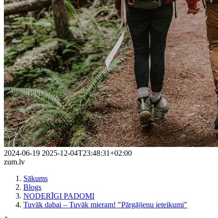
2024-06-19
2025-12-04T23:48:31+02:00
zum.lv
Sākums
Blogs
NODERĪGI PADOMI
Tuvāk dabai – Tuvāk mieram! "Pārgājienu ieteikumi"