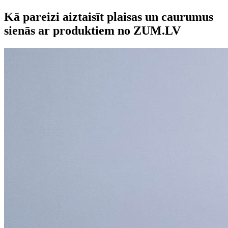
Kā pareizi aiztaisīt plaisas un caurumus
sienās ar produktiem no ZUM.LV