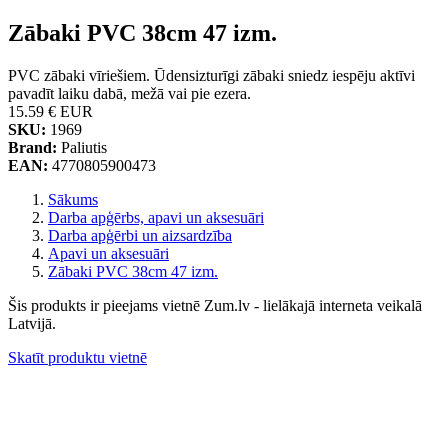
Zābaki PVC 38cm 47 izm.
PVC zābaki vīriešiem. Ūdensizturīgi zābaki sniedz iespēju aktīvi
pavadīt laiku dabā, mežā vai pie ezera.
15.59 €
EUR
SKU:
1969
Brand:
Paliutis
EAN:
4770805900473
Sākums
Darba apģērbs, apavi un aksesuāri
Darba apģērbi un aizsardzība
Apavi un aksesuāri
Zābaki PVC 38cm 47 izm.
Šis produkts ir pieejams vietnē Zum.lv - lielākajā interneta veikalā
Latvijā.
Skatīt produktu vietnē