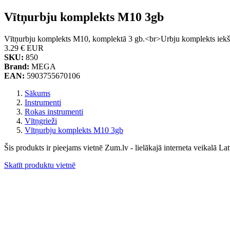
Vītņurbju komplekts M10 3gb
Vītņurbju komplekts M10, komplektā 3 gb.<br>Urbju komplekts iekšējo
3.29 €
EUR
SKU:
850
Brand:
MEGA
EAN:
5903755670106
Sākums
Instrumenti
Rokas instrumenti
Vītņgrieži
Vītņurbju komplekts M10 3gb
Šis produkts ir pieejams vietnē Zum.lv - lielākajā interneta veikalā Lat
Skatīt produktu vietnē