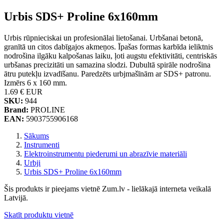
Urbis SDS+ Proline 6x160mm
Urbis rūpnieciskai un profesionālai lietošanai. Urbšanai betonā,
granītā un citos dabīgajos akmeņos. Īpašas formas karbīda ieliktnis
nodrošina ilgāku kalpošanas laiku, ļoti augstu efektivitāti, centriskās
urbšanas precizitāti un samazina slodzi. Dubultā spirāle nodrošina
ātru putekļu izvadīšanu. Paredzēts urbjmašīnām ar SDS+ patronu.
Izmērs 6 x 160 mm.
1.69 €
EUR
SKU:
944
Brand:
PROLINE
EAN:
5903755906168
Sākums
Instrumenti
Elektroinstrumentu piederumi un abrazīvie materiāli
Urbji
Urbis SDS+ Proline 6x160mm
Šis produkts ir pieejams vietnē Zum.lv - lielākajā interneta veikalā
Latvijā.
Skatīt produktu vietnē