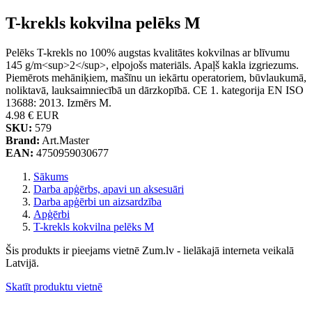
T-krekls kokvilna pelēks M
Pelēks T-krekls no 100% augstas kvalitātes kokvilnas ar blīvumu
145 g/m<sup>2</sup>, elpojošs materiāls. Apaļš kakla izgriezums.
Piemērots mehāniķiem, mašīnu un iekārtu operatoriem, būvlaukumā,
noliktavā, lauksaimniecībā un dārzkopībā. CE 1. kategorija EN ISO
13688: 2013. Izmērs M.
4.98 €
EUR
SKU:
579
Brand:
Art.Master
EAN:
4750959030677
Sākums
Darba apģērbs, apavi un aksesuāri
Darba apģērbi un aizsardzība
Apģērbi
T-krekls kokvilna pelēks M
Šis produkts ir pieejams vietnē Zum.lv - lielākajā interneta veikalā
Latvijā.
Skatīt produktu vietnē