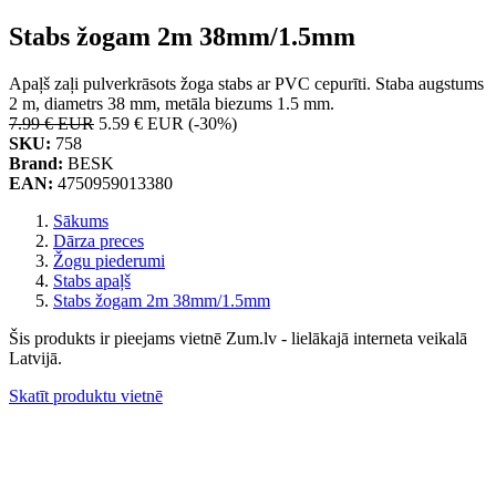
Stabs žogam 2m 38mm/1.5mm
Apaļš zaļi pulverkrāsots žoga stabs ar PVC cepurīti. Staba augstums
2 m, diametrs 38 mm, metāla biezums 1.5 mm.
7.99 € EUR
5.59 € EUR
(-30%)
SKU:
758
Brand:
BESK
EAN:
4750959013380
Sākums
Dārza preces
Žogu piederumi
Stabs apaļš
Stabs žogam 2m 38mm/1.5mm
Šis produkts ir pieejams vietnē Zum.lv - lielākajā interneta veikalā
Latvijā.
Skatīt produktu vietnē