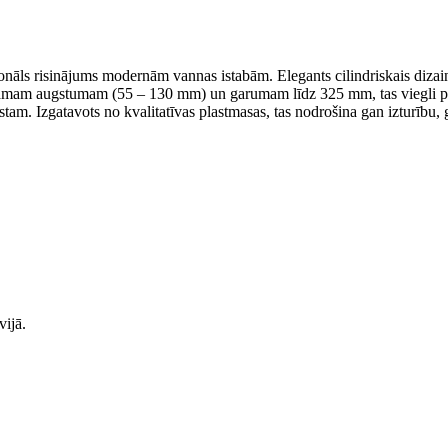
āls risinājums modernām vannas istabām. Elegants cilindriskais dizain
lējamam augstumam (55 – 130 mm) un garumam līdz 325 mm, tas viegli 
tam. Izgatavots no kvalitatīvas plastmasas, tas nodrošina gan izturību, 
vijā.