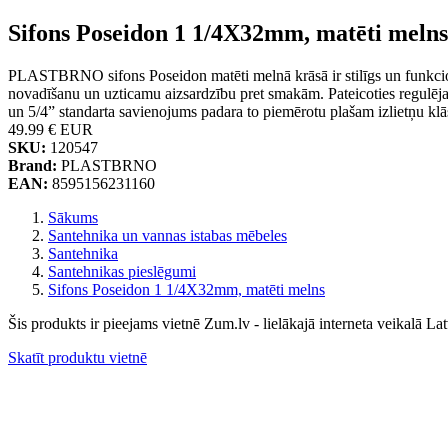
Sifons Poseidon 1 1/4X32mm, matēti melns
PLASTBRNO sifons Poseidon matēti melnā krāsā ir stilīgs un funkcion
novadīšanu un uzticamu aizsardzību pret smakām. Pateicoties regu
un 5/4” standarta savienojums padara to piemērotu plašam izlietņu klās
49.99 €
EUR
SKU:
120547
Brand:
PLASTBRNO
EAN:
8595156231160
Sākums
Santehnika un vannas istabas mēbeles
Santehnika
Santehnikas pieslēgumi
Sifons Poseidon 1 1/4X32mm, matēti melns
Šis produkts ir pieejams vietnē Zum.lv - lielākajā interneta veikalā Lat
Skatīt produktu vietnē