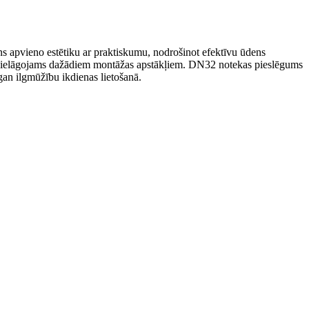
s apvieno estētiku ar praktiskumu, nodrošinot efektīvu ūdens
pielāgojams dažādiem montāžas apstākļiem. DN32 notekas pieslēgums
gan ilgmūžību ikdienas lietošanā.