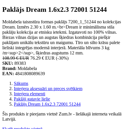
Paklājs Dream 1.6x2.3 72001 51244
Moldabela taisnstūra formas paklājs 7200_1_51244 no kolekcijas
Dream. Izmērs 2.30 x 1.60 m.<br>Dream ir minimālisma stila
paklāju kolekcija ar etnisku ietekmi. Izgatavoti no 100% vilnas.
Biezas vilnas dzijas un augstas šķiedras kombinācija piešķir
paklājam unikālu tekstūru un maigumu. Tīro un silto krāsu palete
lieliski integrējas modernā interjerā. Materiāla blīvums 3 kg
/m<sup>2</sup>, šķiedras augstums 12 mm.
108.99 € EUR
76.29 € EUR
(-30%)
SKU:
89383
Brand:
Moldabela
EAN:
4841808089639
Sākums
Interjera aksesuāri un preces svētkiem
Interjera elementi
Paklāji gatavie lielie
Paklājs Dream 1.6x2.3 72001 51244
Šis produkts ir pieejams vietnē Zum.lv - lielākajā interneta veikalā
Latvijā.
Skatīt produktu vietnē