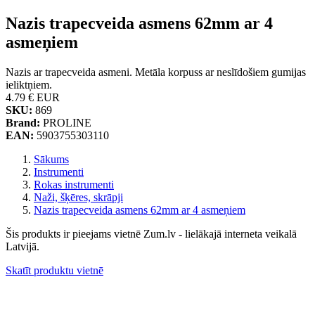
Nazis trapecveida asmens 62mm ar 4
asmeņiem
Nazis ar trapecveida asmeni. Metāla korpuss ar neslīdošiem gumijas
ieliktņiem.
4.79 €
EUR
SKU:
869
Brand:
PROLINE
EAN:
5903755303110
Sākums
Instrumenti
Rokas instrumenti
Naži, šķēres, skrāpji
Nazis trapecveida asmens 62mm ar 4 asmeņiem
Šis produkts ir pieejams vietnē Zum.lv - lielākajā interneta veikalā
Latvijā.
Skatīt produktu vietnē