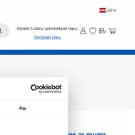
LV
Kļūda! Lūdzu, pārlādējiet lapu.
Pārlādēt lapu
Par
s
Sazinies ar mums