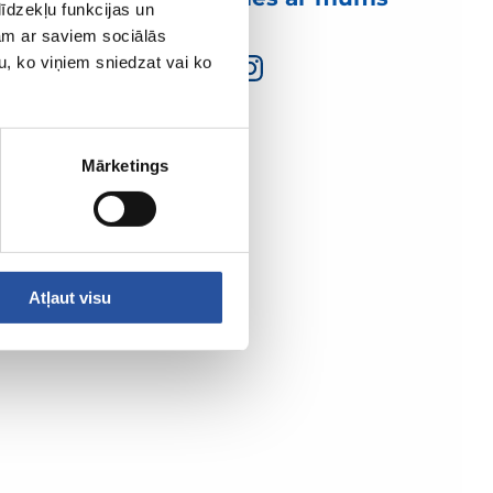
īdzekļu funkcijas un
jam ar saviem sociālās
u, ko viņiem sniedzat vai ko
Mārketings
Atļaut visu