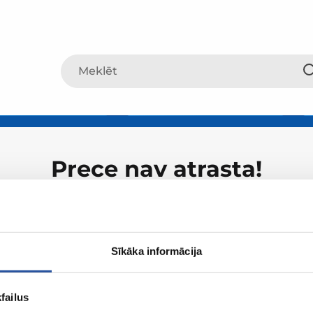
Prece nav atrasta!
Sīkāka informācija
failus
Par ZUM
Iepirkšanā