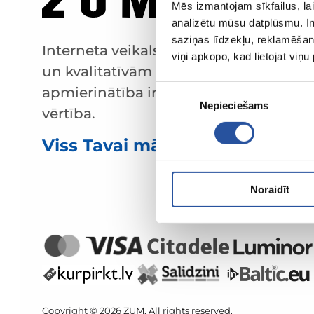
Mēs izmantojam sīkfailus, lai
analizētu mūsu datplūsmu. In
saziņas līdzekļu, reklamēšana
Interneta veikals ar izdevīgām cenām
viņi apkopo, kad lietojat viņ
un kvalitatīvām precēm, kur klienta
Piekrišanas
apmierinātība ir mūsu galvenā
Nepieciešams
izvēle
vērtība.
Viss Tavai mājai un dārzam!
Noraidīt
Copyright © 2026 ZUM. All rights reserved.