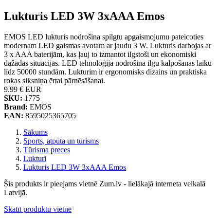
Lukturis LED 3W 3xAAA Emos
EMOS LED lukturis nodrošina spilgtu apgaismojumu pateicoties
modernam LED gaismas avotam ar jaudu 3 W. Lukturis darbojas ar
3 x AAA baterijām, kas ļauj to izmantot ilgstoši un ekonomiski
dažādās situācijās. LED tehnoloģija nodrošina ilgu kalpošanas laiku
līdz 50000 stundām. Lukturim ir ergonomisks dizains un praktiska
rokas siksniņa ērtai pārnēsāšanai.
9.99 €
EUR
SKU:
1775
Brand:
EMOS
EAN:
8595025365705
Sākums
Sports, atpūta un tūrisms
Tūrisma preces
Lukturi
Lukturis LED 3W 3xAAA Emos
Šis produkts ir pieejams vietnē Zum.lv - lielākajā interneta veikalā
Latvijā.
Skatīt produktu vietnē