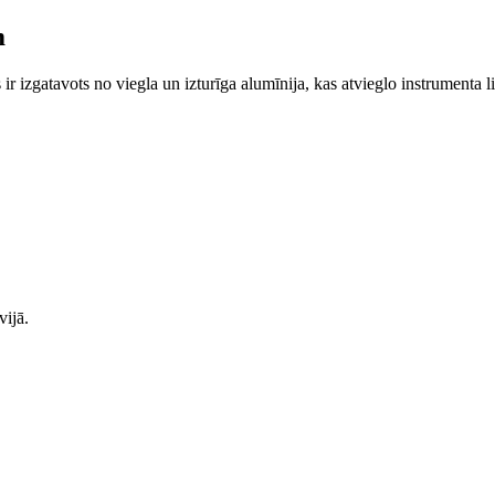
m
 ir izgatavots no viegla un izturīga alumīnija, kas atvieglo instrument
vijā.