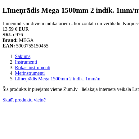
Līmeņrādis Mega 1500mm 2 indik. 1mm/
Līmeņrādis ar diviem indikatoriem - horizontālu un vertikālu. Korpuss
13.59 €
EUR
SKU:
976
Brand:
MEGA
EAN:
5903755150455
Sākums
Instrumenti
Rokas instrumenti
Mērinstrumenti
Līmeņrādis Mega 1500mm 2 indik. 1mm/m
Šis produkts ir pieejams vietnē Zum.lv - lielākajā interneta veikalā Lat
Skatīt produktu vietnē