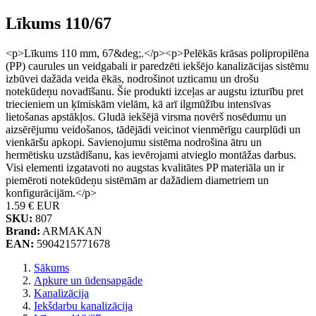
Līkums 110/67
<p>Līkums 110 mm, 67&deg;.</p><p>Pelēkās krāsas polipropilēna
(PP) caurules un veidgabali ir paredzēti iekšējo kanalizācijas sistēmu
izbūvei dažāda veida ēkās, nodrošinot uzticamu un drošu
notekūdeņu novadīšanu. Šie produkti izceļas ar augstu izturību pret
triecieniem un ķīmiskām vielām, kā arī ilgmūžību intensīvas
lietošanas apstākļos. Gludā iekšējā virsma novērš nosēdumu un
aizsērējumu veidošanos, tādējādi veicinot vienmērīgu caurplūdi un
vienkāršu apkopi. Savienojumu sistēma nodrošina ātru un
hermētisku uzstādīšanu, kas ievērojami atvieglo montāžas darbus.
Visi elementi izgatavoti no augstas kvalitātes PP materiāla un ir
piemēroti notekūdeņu sistēmām ar dažādiem diametriem un
konfigurācijām.</p>
1.59 €
EUR
SKU:
807
Brand:
ARMAKAN
EAN:
5904215771678
Sākums
Apkure un ūdensapgāde
Kanalizācija
Iekšdarbu kanalizācija