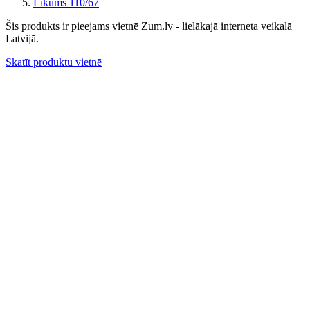
Līkums 110/67
Šis produkts ir pieejams vietnē Zum.lv - lielākajā interneta veikalā
Latvijā.
Skatīt produktu vietnē