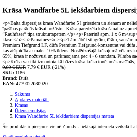
Krāsa Wandfarbe 5L iekšdarbiem dispersi
<p>Balta dispersijas krāsa Wandfarbe 5 l griestiem un sienām ar nelielu
īpašības parādās krāsai nožūstot. Krāsa paredzēta krāsošanai uz apme
“Rauhfaser” tipa struktūrtapetēm.</p><p>Patēriņš apm. 1 x 6 m<su
klase.</p><u>Pamatnes:</u><p>Tām jābūt stingrām, tīrām, sausām un pi
Premium Tiefgrund LF, düfa Premium Tiefgrund-konzentrat vai düfa Ac
kas atšķaidīta ar maks. 10% ūdens. Noslēdzošajā krāsojumā vēlams kr
65%, krāsa ir nožuvusi un pārkrāsojama pēc 4 - 6 stundām. Pilnībā 
<p>Krāsa var tikt izmantota kā bāzes krāsa krāsu tonējamās mašīnās, k
9.89 € EUR
7.79 € EUR
(-21%)
SKU:
1186
Brand:
Dufa
EAN:
4779022080920
Sākums
Apdares materiāli
Krāsas
Ūdens emulsijas
Krāsa Wandfarbe 5L iekšdarbiem dispersijas matēta
Šis produkts ir pieejams vietnē Zum.lv - lielākajā interneta veikalā Lat
Skatīt produktu vietnē