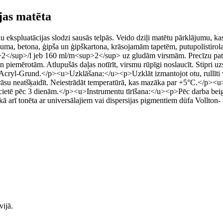
jas matēta
 ekspluatācijas slodzi sausās telpās. Veido dziļi matētu pārklājumu, kas
tuma, betona, ģipša un ģipškartona, krāsojamām tapetēm, putupolistirola
p>2</sup>/l jeb 160 ml/m<sup>2</sup> uz gludām virsmām. Precīzu pa
emērotām. Atlupušās daļas notīrīt, virsmu rūpīgi noslaucīt. Stipri uzs
ryl-Grund.</p><u>Uzklāšana:</u><p>Uzklāt izmantojot otu, rullīti vai
āsu neatšķaidīt. Neiestrādāt temperatūrā, kas mazāka par +5°C.</p><u
sacietē pēc 3 dienām.</p><u>Instrumentu tīrīšana:</u><p>Pēc darba be
ā arī tonēta ar universālajiem vai dispersijas pigmentiem düfa Vollton
vijā.