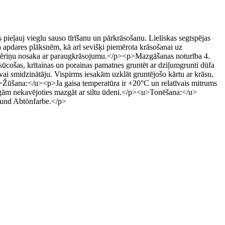
 pieļauj vieglu sauso tīrīšanu un pārkrāsošanu. Lieliskas segtspējas
 apdares plāksnēm, kā arī sevišķi piemērota krāsošanai uz
tēriņu nosaka ar paraugkrāsojumu.</p><p>Mazgāšanas noturība 4.
ūcošas, krītainas un porainas pamatnes gruntēt ar dziļumgrunti düfa
 smidzinātāju. Vispirms iesakām uzklāt gruntējošo kārtu ar krāsu,
>Žūšana:</u><p>Ja gaisa temperatūra ir +20°С un relatīvais mitrums
igām nekavējoties mazgāt ar siltu ūdeni.</p><u>Tonēšana:</u>
- und Abtönfarbe.</p>