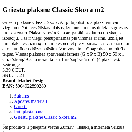
Griestu plāksne Classic Skora m2
Griestu plāksne Classic Skora. Ar putupolistirola plāksnēm var
viegli noslēpt neestētiskas plaisas, izciļņus un citus defektus griestos
un uz sienām. Plāksnes nodrošina arī papildus siltuma un skaņas
izolāciju. Tās ir viegli piestiprināmas pie virsmas ar līmi, uzklājiet
līmi plāksnes aizmugurē un piespiediet pie virsmas. Tās var krāsot ar
akrila un ūdens bāzes krāsām. Var izmantot arī pagrabos un mitrās
telpās. Vienas plāksnes aptuvenais izmērs (G x P x B) 50 x 50 x 1
cm. <strong>Cena norādīta par 1 m<sup>2</sup> (4 plāksnes).
</strong>
3.39 €
EUR
SKU:
1323
Brand:
Marbet Design
EAN:
5904922890280
Sākums
Apdares materiāli
Griesti
Putuplasta paneļi
Griestu plāksne Classic Skora m2
Šis produkts ir pieejams vietnē Zum.lv - lielākajā interneta veikalā