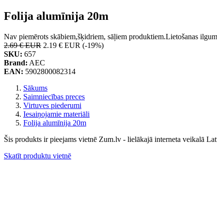
Folija alumīnija 20m
Nav piemērots skābiem,šķidriem, sāļiem produktiem.Lietošanas ilgum
2.69 € EUR
2.19 € EUR
(-19%)
SKU:
657
Brand:
AEC
EAN:
5902800082314
Sākums
Saimniecības preces
Virtuves piederumi
Iesaiņojamie materiāli
Folija alumīnija 20m
Šis produkts ir pieejams vietnē Zum.lv - lielākajā interneta veikalā Lat
Skatīt produktu vietnē