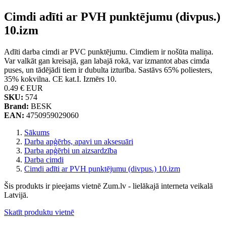
Cimdi adīti ar PVH punktējumu (divpus.)
10.izm
Adīti darba cimdi ar PVC punktējumu. Cimdiem ir nošūta maliņa.
Var valkāt gan kreisajā, gan labajā rokā, var izmantot abas cimda
puses, un tādējādi tiem ir dubulta izturība. Sastāvs 65% poliesters,
35% kokvilna. CE kat.I. Izmērs 10.
0.49 €
EUR
SKU:
574
Brand:
BESK
EAN:
4750959029060
Sākums
Darba apģērbs, apavi un aksesuāri
Darba apģērbi un aizsardzība
Darba cimdi
Cimdi adīti ar PVH punktējumu (divpus.) 10.izm
Šis produkts ir pieejams vietnē Zum.lv - lielākajā interneta veikalā
Latvijā.
Skatīt produktu vietnē