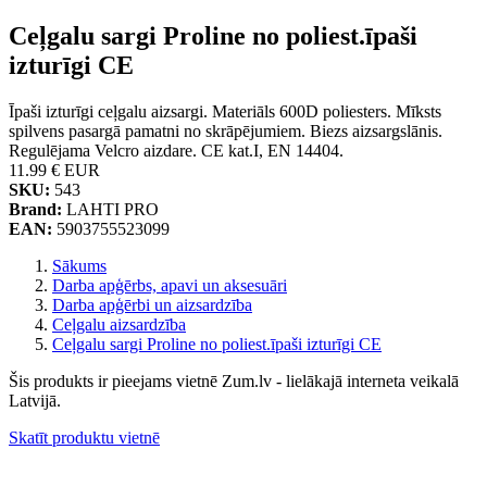
Ceļgalu sargi Proline no poliest.īpaši
izturīgi CE
Īpaši izturīgi ceļgalu aizsargi. Materiāls 600D poliesters. Mīksts
spilvens pasargā pamatni no skrāpējumiem. Biezs aizsargslānis.
Regulējama Velcro aizdare. CE kat.I, EN 14404.
11.99 €
EUR
SKU:
543
Brand:
LAHTI PRO
EAN:
5903755523099
Sākums
Darba apģērbs, apavi un aksesuāri
Darba apģērbi un aizsardzība
Ceļgalu aizsardzība
Ceļgalu sargi Proline no poliest.īpaši izturīgi CE
Šis produkts ir pieejams vietnē Zum.lv - lielākajā interneta veikalā
Latvijā.
Skatīt produktu vietnē