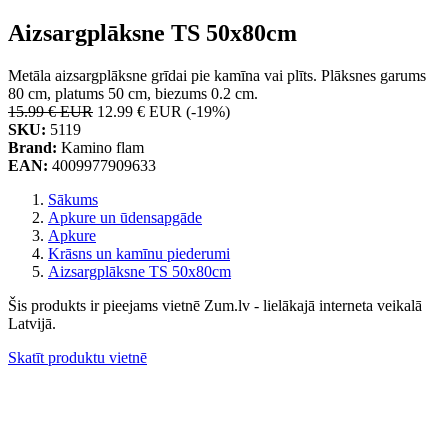
Aizsargplāksne TS 50x80cm
Metāla aizsargplāksne grīdai pie kamīna vai plīts. Plāksnes garums
80 cm, platums 50 cm, biezums 0.2 cm.
15.99 € EUR
12.99 € EUR
(-19%)
SKU:
5119
Brand:
Kamino flam
EAN:
4009977909633
Sākums
Apkure un ūdensapgāde
Apkure
Krāsns un kamīnu piederumi
Aizsargplāksne TS 50x80cm
Šis produkts ir pieejams vietnē Zum.lv - lielākajā interneta veikalā
Latvijā.
Skatīt produktu vietnē