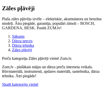
Zāles pļāvēji
Plaša zāles pļāvēju izvēle – elektriskie, akumulatora un benzīna
modeļi. Ātra piegāde, garantija, populāri zīmoli – BOSCH,
GARDENA, BESK. Pasūti ZUM.lv!
Sākums
Dārza preces
Dārza tehnika
Zāles pļāvēji
Preču kategorija Zāles pļāvēji vietnē Zum.lv.
Zum.lv - plašākais mājas un dārza preču interneta veikals.
Būvmateriāli, instrumenti, apdares materiāli, santehnika, dārza
tehnika. Ātri piegāde!
Skatīt kategoriju vietnē