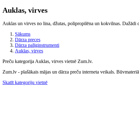
Auklas, virves
Auklas un virves no lina, džutas, polipropilēna un kokvilnas. Dažādi 
Sākums
Dārza preces
Dārza palīginstrumenti
Auklas, virves
Preču kategorija Auklas, virves vietnē Zum.lv.
Zum.lv - plašākais mājas un dārza preču interneta veikals. Būvmateriāli
Skatīt kategoriju vietnē