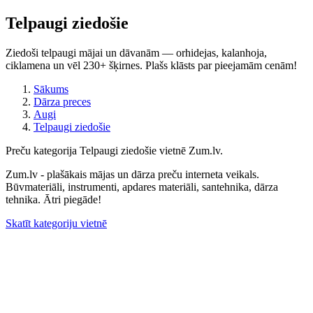
Telpaugi ziedošie
Ziedoši telpaugi mājai un dāvanām — orhidejas, kalanhoja,
ciklamena un vēl 230+ šķirnes. Plašs klāsts par pieejamām cenām!
Sākums
Dārza preces
Augi
Telpaugi ziedošie
Preču kategorija Telpaugi ziedošie vietnē Zum.lv.
Zum.lv - plašākais mājas un dārza preču interneta veikals.
Būvmateriāli, instrumenti, apdares materiāli, santehnika, dārza
tehnika. Ātri piegāde!
Skatīt kategoriju vietnē