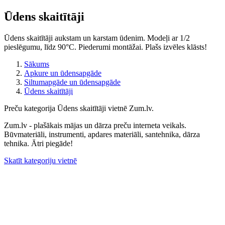
Ūdens skaitītāji
Ūdens skaitītāji aukstam un karstam ūdenim. Modeļi ar 1/2
pieslēgumu, līdz 90°C. Piederumi montāžai. Plašs izvēles klāsts!
Sākums
Apkure un ūdensapgāde
Siltumapgāde un ūdensapgāde
Ūdens skaitītāji
Preču kategorija Ūdens skaitītāji vietnē Zum.lv.
Zum.lv - plašākais mājas un dārza preču interneta veikals.
Būvmateriāli, instrumenti, apdares materiāli, santehnika, dārza
tehnika. Ātri piegāde!
Skatīt kategoriju vietnē