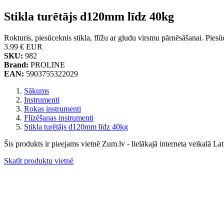
Stikla turētājs d120mm līdz 40kg
Rokturis, piesūceknis stikla, flīžu ar gludu virsmu pārnēsāšanai. Pie
3.99 €
EUR
SKU:
982
Brand:
PROLINE
EAN:
5903755322029
Sākums
Instrumenti
Rokas instrumenti
Flīzēšanas instrumenti
Stikla turētājs d120mm līdz 40kg
Šis produkts ir pieejams vietnē Zum.lv - lielākajā interneta veikalā Lat
Skatīt produktu vietnē