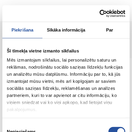
LV
Piekrišana
Sīkāka informācija
Par
Lapa nav atrasta!
Šī tīmekļa vietne izmanto sīkfailus
Mēs izmantojam sīkfailus, lai personalizētu saturu un
reklāmas, nodrošinātu sociālo saziņas līdzekļu funkcijas
un analizētu mūsu datplūsmu. Informāciju par to, kā jūs
izmantojat mūsu vietni, mēs arī kopīgojam ar saviem
sociālās saziņas līdzekļu, reklamēšanas un analīzes
Interneta veikals ar izdevīgām cenām un
partneriem, kuri to var apvienot ar citu informāciju, ko
kvalitatīvām precēm, kur klienta apmierinātība
viņiem sniedzat vai ko viņi apkopo, kad lietojat viņu
ir mūsu galvenā vērtība.
pakalpojumus.
Viss Tavai mājai un dārzam!
Piekrišanas
Nepieciešams