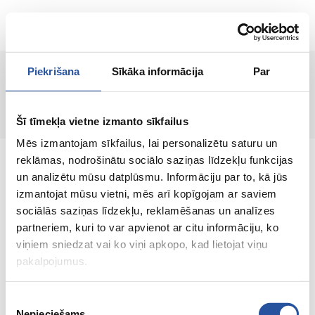
LV
Piekrišana
Sīkāka informācija
Par
Lapa nav atrasta!
Šī tīmekļa vietne izmanto sīkfailus
Mēs izmantojam sīkfailus, lai personalizētu saturu un
reklāmas, nodrošinātu sociālo saziņas līdzekļu funkcijas
un analizētu mūsu datplūsmu. Informāciju par to, kā jūs
izmantojat mūsu vietni, mēs arī kopīgojam ar saviem
sociālās saziņas līdzekļu, reklamēšanas un analīzes
Interneta veikals ar izdevīgām cenām un
partneriem, kuri to var apvienot ar citu informāciju, ko
kvalitatīvām precēm, kur klienta apmierinātība
viņiem sniedzat vai ko viņi apkopo, kad lietojat viņu
ir mūsu galvenā vērtība.
pakalpojumus.
Viss Tavai mājai un dārzam!
Piekrišanas
Nepieciešams