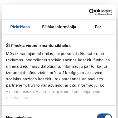
LV
Piekrišana
Sīkāka informācija
Par
Prece nav atrasta!
Šī tīmekļa vietne izmanto sīkfailus
Mēs izmantojam sīkfailus, lai personalizētu saturu un
reklāmas, nodrošinātu sociālo saziņas līdzekļu funkcijas
un analizētu mūsu datplūsmu. Informāciju par to, kā jūs
izmantojat mūsu vietni, mēs arī kopīgojam ar saviem
sociālās saziņas līdzekļu, reklamēšanas un analīzes
Interneta veikals ar izdevīgām cenām un
partneriem, kuri to var apvienot ar citu informāciju, ko
kvalitatīvām precēm, kur klienta apmierinātība
viņiem sniedzat vai ko viņi apkopo, kad lietojat viņu
ir mūsu galvenā vērtība.
pakalpojumus.
Viss Tavai mājai un dārzam!
Piekrišanas
Nepieciešams