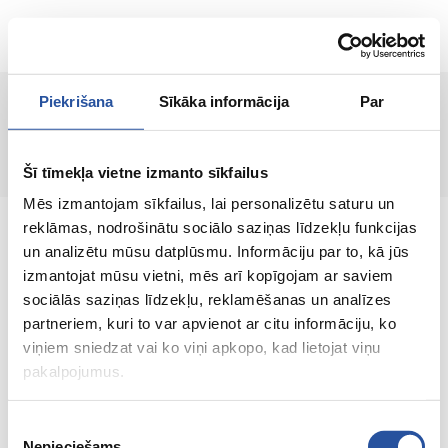
LV
Piekrišana
Sīkāka informācija
Par
Lapa nav atrasta!
Šī tīmekļa vietne izmanto sīkfailus
Mēs izmantojam sīkfailus, lai personalizētu saturu un
reklāmas, nodrošinātu sociālo saziņas līdzekļu funkcijas
un analizētu mūsu datplūsmu. Informāciju par to, kā jūs
izmantojat mūsu vietni, mēs arī kopīgojam ar saviem
sociālās saziņas līdzekļu, reklamēšanas un analīzes
Interneta veikals ar izdevīgām cenām un
partneriem, kuri to var apvienot ar citu informāciju, ko
kvalitatīvām precēm, kur klienta apmierinātība
viņiem sniedzat vai ko viņi apkopo, kad lietojat viņu
ir mūsu galvenā vērtība.
pakalpojumus.
Viss Tavai mājai un dārzam!
Piekrišanas
Nepieciešams